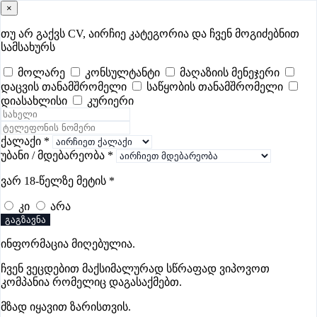
×
samushao
.ge
შესვლა
თუ არ გაქვს CV, აირჩიე კატეგორია და ჩვენ მოგიძებნით
სამსახურს
ყველა
- 632
Remote Worldwide
- 289
დღევანდელი
- 18
მოლარე
კონსულტანტი
მაღაზიის მენეჯერი
დაცვის თანამშრომელი
საწყობის თანამშრომელი
ფავორიტები
პოპულარული
- 400
შენთვის ამორჩეული
- 0
დიასახლისი
კურიერი
CV გარეშე მიგიღებენ
- 1
უმაღლესი ანაზღაურება
- 336
შენი CV ერგება
- —
ქალაქი
*
უბანი / მდებარეობა
*
Web/Digital/Design ვაკანსიები
ვარ 18-წელზე მეტის
*
თელავში
კი
არა
გაგზავნა
ვაკანსიები არ მოიძებნა „Web/Digital/Design ვაკანსიები
ინფორმაცია მიღებულია.
თელავში“-ით, მაგრამ იხილეთ სხვა ვაკანსიები
ჩვენ ვეცდებით მაქსიმალურად სწრაფად ვიპოვოთ
კომპანია რომელიც დაგასაქმებთ.
მზად იყავით ზარისთვის.
Gba Connect