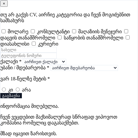
×
ყველა ვაკანსია |
თუ არ გაქვს CV, აირჩიე კატეგორია და ჩვენ მოგიძებნით
სამსახურს
Samushao.ge
მოლარე
კონსულტანტი
მაღაზიის მენეჯერი
დაცვის თანამშრომელი
საწყობის თანამშრომელი
samushao
.ge
დიასახლისი
კურიერი
შესვლა
ყველა
- 630
Remote Worldwide
- 293
დღევანდელი
- 0
ქალაქი
*
უბანი / მდებარეობა
*
ფავორიტები
პოპულარული
- 400
შენთვის ამორჩეული
- 0
ვარ 18-წელზე მეტის
*
CV გარეშე მიგიღებენ
- 1
უმაღლესი ანაზღაურება
- 330
კი
არა
შენი CV ერგება
- —
გაგზავნა
ინფორმაცია მიღებულია.
ჩვენ ვეცდებით მაქსიმალურად სწრაფად ვიპოვოთ
Gba Connect
კომპანია რომელიც დაგასაქმებთ.
პრემიუმი
მზად იყავით ზარისთვის.