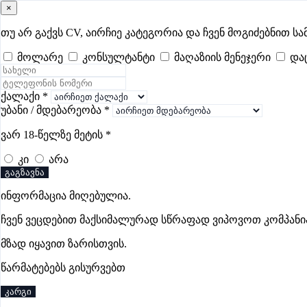
×
samushao
.ge
შესვლა
თუ არ გაქვს CV, აირჩიე კატეგორია და ჩვენ მოგიძებნით სა
მოლარე
კონსულტანტი
მაღაზიის მენეჯერი
და
ყველა
- 518
Remote Worldwide
- 293
დღევანდელი
- 6
ფავორი
Web/Digital/Design ვაკანსიები ქუთაისში
ქალაქი
*
უბანი / მდებარეობა
*
ვარ 18-წელზე მეტის
*
ვაკანსიები არ მოიძებნა „Web/Digital/Design ვაკანსიები ქუ
კი
არა
გაგზავნა
ინფორმაცია მიღებულია.
გოუნეტი
ჩვენ ვეცდებით მაქსიმალურად სწრაფად ვიპოვოთ კომპანი
პრემიუმი
მზად იყავით ზარისთვის.
წარმატებებს გისურვებთ
კარგი