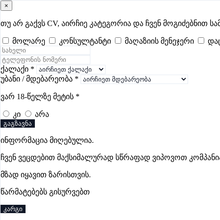
×
samushao
.ge
შესვლა
თუ არ გაქვს CV, აირჩიე კატეგორია და ჩვენ მოგიძებნით სა
მოლარე
კონსულტანტი
მაღაზიის მენეჯერი
და
ყველა
- 630
Remote Worldwide
- 293
დღევანდელი
- 0
ფავორი
უსაფრთხოების ვაკანსიები ზუგდიდში
ქალაქი
*
უბანი / მდებარეობა
*
ვარ 18-წელზე მეტის
*
ვაკანსიები არ მოიძებნა „უსაფრთხოების ვაკანსიები ზუგდი
კი
არა
გაგზავნა
ინფორმაცია მიღებულია.
Gba Connect
ჩვენ ვეცდებით მაქსიმალურად სწრაფად ვიპოვოთ კომპანი
პრემიუმი
მზად იყავით ზარისთვის.
წარმატებებს გისურვებთ
კარგი