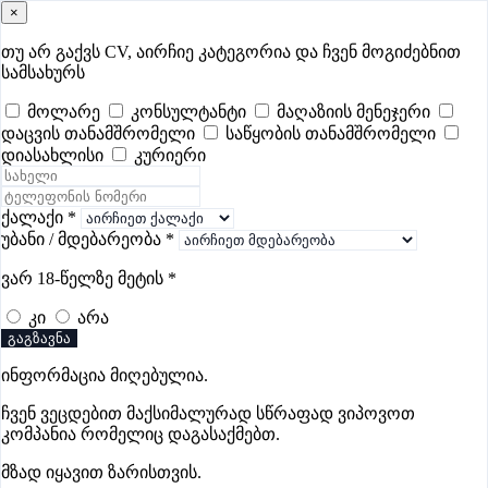
×
samushao
.ge
შესვლა
თუ არ გაქვს CV, აირჩიე კატეგორია და ჩვენ მოგიძებნით
სამსახურს
ყველა
- 630
Remote Worldwide
- 293
დღევანდელი
- 0
მოლარე
კონსულტანტი
მაღაზიის მენეჯერი
დაცვის თანამშრომელი
საწყობის თანამშრომელი
ფავორიტები
პოპულარული
- 400
შენთვის ამორჩეული
- 0
დიასახლისი
კურიერი
CV გარეშე მიგიღებენ
- 1
უმაღლესი ანაზღაურება
- 330
შენი CV ერგება
- —
ქალაქი
*
უბანი / მდებარეობა
*
უსაფრთხოების ვაკანსიები
ვარ 18-წელზე მეტის
*
ზესტაფონში
კი
არა
გაგზავნა
ვაკანსიები არ მოიძებნა „უსაფრთხოების ვაკანსიები
ინფორმაცია მიღებულია.
ზესტაფონში“-ით, მაგრამ იხილეთ სხვა ვაკანსიები
ჩვენ ვეცდებით მაქსიმალურად სწრაფად ვიპოვოთ
კომპანია რომელიც დაგასაქმებთ.
მზად იყავით ზარისთვის.
Gba Connect