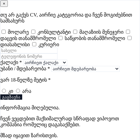
×
samushao
.ge
შესვლა
თუ არ გაქვს CV, აირჩიე კატეგორია და ჩვენ მოგიძებნით
სამსახურს
ყველა
- 346
Remote Worldwide
- 297
დღევანდელი
- 4
მოლარე
კონსულტანტი
მაღაზიის მენეჯერი
დაცვის თანამშრომელი
საწყობის თანამშრომელი
ფავორიტები
პოპულარული
- 346
შენთვის ამორჩეული
- 0
დიასახლისი
კურიერი
CV გარეშე მიგიღებენ
- 1
უმაღლესი ანაზღაურება
- 227
შენი CV ერგება
- —
ქალაქი
*
უბანი / მდებარეობა
*
უსაფრთხოების ვაკანსიები მესტიაში
ვარ 18-წელზე მეტის
*
კი
არა
ვაკანსიები არ მოიძებნა „უსაფრთხოების ვაკანსიები
გაგზავნა
მესტიაში“-ით, მაგრამ იხილეთ სხვა ვაკანსიები
ინფორმაცია მიღებულია.
ჩვენ ვეცდებით მაქსიმალურად სწრაფად ვიპოვოთ
კომპანია რომელიც დაგასაქმებთ.
გოუნეტი
მზად იყავით ზარისთვის.