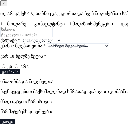
×
samushao
.ge
შესვლა
თუ არ გაქვს CV, აირჩიე კატეგორია და ჩვენ მოგიძებნით სა
მოლარე
კონსულტანტი
მაღაზიის მენეჯერი
და
ყველა
- 710
Remote Worldwide
- 289
დღევანდელი
- 5
ფავორი
უსაფრთხოების ვაკანსიები ქუთაისში
ქალაქი
*
უბანი / მდებარეობა
*
ვარ 18-წელზე მეტის
*
ვაკანსიები არ მოიძებნა „უსაფრთხოების ვაკანსიები ქუთაი
კი
არა
გაგზავნა
ინფორმაცია მიღებულია.
Gba Connect
ჩვენ ვეცდებით მაქსიმალურად სწრაფად ვიპოვოთ კომპანი
პრემიუმი
მზად იყავით ზარისთვის.
წარმატებებს გისურვებთ
კარგი