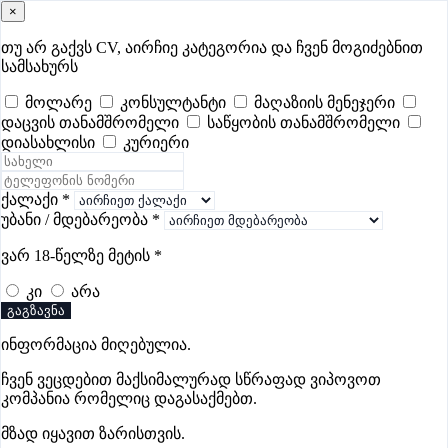
×
samushao
.ge
შესვლა
თუ არ გაქვს CV, აირჩიე კატეგორია და ჩვენ მოგიძებნით
სამსახურს
ყველა
- 617
Remote Worldwide
- 293
დღევანდელი
- 1
მოლარე
კონსულტანტი
მაღაზიის მენეჯერი
დაცვის თანამშრომელი
საწყობის თანამშრომელი
ფავორიტები
პოპულარული
- 400
შენთვის ამორჩეული
- 0
დიასახლისი
კურიერი
CV გარეშე მიგიღებენ
- 1
უმაღლესი ანაზღაურება
- 326
შენი CV ერგება
- —
ქალაქი
*
უბანი / მდებარეობა
*
ცხოველების მოვლის ვაკანსიები
ვარ 18-წელზე მეტის
*
გორში
კი
არა
გაგზავნა
ვაკანსიები არ მოიძებნა „ცხოველების მოვლის
ინფორმაცია მიღებულია.
ვაკანსიები გორში“-ით, მაგრამ იხილეთ სხვა ვაკანსიები
ჩვენ ვეცდებით მაქსიმალურად სწრაფად ვიპოვოთ
კომპანია რომელიც დაგასაქმებთ.
მზად იყავით ზარისთვის.
Gba Connect