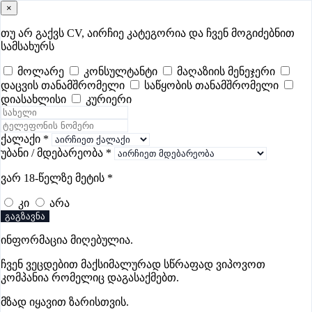
×
samushao
.ge
შესვლა
თუ არ გაქვს CV, აირჩიე კატეგორია და ჩვენ მოგიძებნით
სამსახურს
ყველა
- 630
Remote Worldwide
- 293
დღევანდელი
- 0
მოლარე
კონსულტანტი
მაღაზიის მენეჯერი
დაცვის თანამშრომელი
საწყობის თანამშრომელი
ფავორიტები
პოპულარული
- 400
შენთვის ამორჩეული
- 0
დიასახლისი
კურიერი
CV გარეშე მიგიღებენ
- 1
უმაღლესი ანაზღაურება
- 330
შენი CV ერგება
- —
ქალაქი
*
უბანი / მდებარეობა
*
ცხოველების მოვლის ვაკანსიები
ვარ 18-წელზე მეტის
*
ფოთში
კი
არა
გაგზავნა
ვაკანსიები არ მოიძებნა „ცხოველების მოვლის
ინფორმაცია მიღებულია.
ვაკანსიები ფოთში“-ით, მაგრამ იხილეთ სხვა ვაკანსიები
ჩვენ ვეცდებით მაქსიმალურად სწრაფად ვიპოვოთ
კომპანია რომელიც დაგასაქმებთ.
მზად იყავით ზარისთვის.
Gba Connect