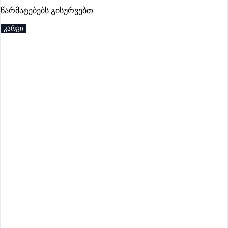
Gba Connect
წარმატებებს გისურვებთ
პრემიუმი
კარგი