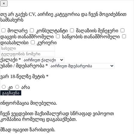
×
samushao
.ge
შესვლა
თუ არ გაქვს CV, აირჩიე კატეგორია და ჩვენ მოგიძებნით
სამსახურს
ყველა
- 673
Remote Worldwide
- 289
დღევანდელი
- 12
მოლარე
კონსულტანტი
მაღაზიის მენეჯერი
დაცვის თანამშრომელი
საწყობის თანამშრომელი
ფავორიტები
პოპულარული
- 400
შენთვის ამორჩეული
- 0
დიასახლისი
კურიერი
CV გარეშე მიგიღებენ
- 1
უმაღლესი ანაზღაურება
- 348
შენი CV ერგება
- —
ქალაქი
*
უბანი / მდებარეობა
*
ცხოველების მოვლის ვაკანსიები
ვარ 18-წელზე მეტის
*
ჭიათურაში
კი
არა
გაგზავნა
ვაკანსიები არ მოიძებნა „ცხოველების მოვლის
ინფორმაცია მიღებულია.
ვაკანსიები ჭიათურაში“-ით, მაგრამ იხილეთ სხვა
ვაკანსიები
ჩვენ ვეცდებით მაქსიმალურად სწრაფად ვიპოვოთ
კომპანია რომელიც დაგასაქმებთ.
მზად იყავით ზარისთვის.