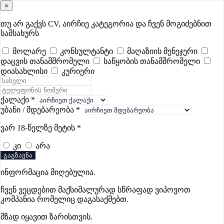
×
samushao
.ge
შესვლა
თუ არ გაქვს CV, აირჩიე კატეგორია და ჩვენ მოგიძებნით
სამსახურს
ყველა
- 495
Remote Worldwide
- 295
დღევანდელი
- 1
მოლარე
კონსულტანტი
მაღაზიის მენეჯერი
დაცვის თანამშრომელი
საწყობის თანამშრომელი
ფავორიტები
პოპულარული
- 400
შენთვის ამორჩეული
- 0
დიასახლისი
კურიერი
CV გარეშე მიგიღებენ
- 1
უმაღლესი ანაზღაურება
- 283
შენი CV ერგება
- —
ქალაქი
*
უბანი / მდებარეობა
*
საცალო ვაჭრობის ვაკანსიები
ვარ 18-წელზე მეტის
*
თელავში
კი
არა
გაგზავნა
ვაკანსიები არ მოიძებნა „საცალო ვაჭრობის ვაკანსიები
ინფორმაცია მიღებულია.
თელავში“-ით, მაგრამ იხილეთ სხვა ვაკანსიები
ჩვენ ვეცდებით მაქსიმალურად სწრაფად ვიპოვოთ
კომპანია რომელიც დაგასაქმებთ.
მზად იყავით ზარისთვის.
გოუნეტი