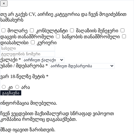
×
samushao
.ge
შესვლა
თუ არ გაქვს CV, აირჩიე კატეგორია და ჩვენ მოგიძებნით
სამსახურს
ყველა
- 346
Remote Worldwide
- 297
დღევანდელი
- 4
მოლარე
კონსულტანტი
მაღაზიის მენეჯერი
დაცვის თანამშრომელი
საწყობის თანამშრომელი
ფავორიტები
პოპულარული
- 346
შენთვის ამორჩეული
- 0
დიასახლისი
კურიერი
CV გარეშე მიგიღებენ
- 1
უმაღლესი ანაზღაურება
- 227
შენი CV ერგება
- —
ქალაქი
*
უბანი / მდებარეობა
*
საცალო ვაჭრობის ვაკანსიები
ვარ 18-წელზე მეტის
*
მარნეულში
კი
არა
გაგზავნა
ვაკანსიები არ მოიძებნა „საცალო ვაჭრობის ვაკანსიები
ინფორმაცია მიღებულია.
მარნეულში“-ით, მაგრამ იხილეთ სხვა ვაკანსიები
ჩვენ ვეცდებით მაქსიმალურად სწრაფად ვიპოვოთ
კომპანია რომელიც დაგასაქმებთ.
მზად იყავით ზარისთვის.
გოუნეტი