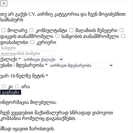
×
samushao
.ge
შესვლა
თუ არ გაქვს CV, აირჩიე კატეგორია და ჩვენ მოგიძებნით
სამსახურს
ყველა
- 630
Remote Worldwide
- 293
დღევანდელი
- 0
მოლარე
კონსულტანტი
მაღაზიის მენეჯერი
დაცვის თანამშრომელი
საწყობის თანამშრომელი
ფავორიტები
პოპულარული
- 400
შენთვის ამორჩეული
- 0
დიასახლისი
კურიერი
CV გარეშე მიგიღებენ
- 1
უმაღლესი ანაზღაურება
- 330
შენი CV ერგება
- —
ქალაქი
*
უბანი / მდებარეობა
*
საცალო ვაჭრობის ვაკანსიები
ვარ 18-წელზე მეტის
*
ქუთაისში
კი
არა
გაგზავნა
ვაკანსიები არ მოიძებნა „საცალო ვაჭრობის ვაკანსიები
ინფორმაცია მიღებულია.
ქუთაისში“-ით, მაგრამ იხილეთ სხვა ვაკანსიები
ჩვენ ვეცდებით მაქსიმალურად სწრაფად ვიპოვოთ
კომპანია რომელიც დაგასაქმებთ.
მზად იყავით ზარისთვის.
Gba Connect