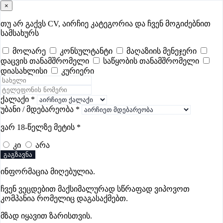
×
samushao
.ge
შესვლა
თუ არ გაქვს CV, აირჩიე კატეგორია და ჩვენ მოგიძებნით
სამსახურს
ყველა
- 630
Remote Worldwide
- 293
დღევანდელი
- 0
მოლარე
კონსულტანტი
მაღაზიის მენეჯერი
დაცვის თანამშრომელი
საწყობის თანამშრომელი
ფავორიტები
პოპულარული
- 400
შენთვის ამორჩეული
- 0
დიასახლისი
კურიერი
CV გარეშე მიგიღებენ
- 1
უმაღლესი ანაზღაურება
- 330
შენი CV ერგება
- —
ქალაქი
*
უბანი / მდებარეობა
*
HoReCa ვაკანსიები ფოთში
ვარ 18-წელზე მეტის
*
კი
არა
ვაკანსიები არ მოიძებნა „HoReCa ვაკანსიები ფოთში“-ით,
გაგზავნა
მაგრამ იხილეთ სხვა ვაკანსიები
ინფორმაცია მიღებულია.
ჩვენ ვეცდებით მაქსიმალურად სწრაფად ვიპოვოთ
კომპანია რომელიც დაგასაქმებთ.
Gba Connect
მზად იყავით ზარისთვის.