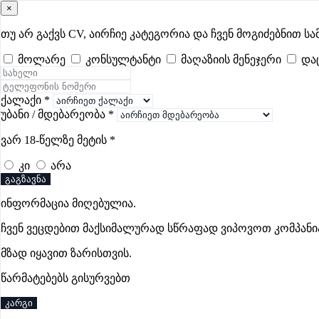
×
samushao
.ge
შესვლა
თუ არ გაქვს CV, აირჩიე კატეგორია და ჩვენ მოგიძებნით სა
მოლარე
კონსულტანტი
მაღაზიის მენეჯერი
და
ყველა
- 737
Remote Worldwide
- 289
დღევანდელი
- 0
ფავორი
საოფისის ვაკანსიები ზუგდიდში
ქალაქი
*
უბანი / მდებარეობა
*
ვარ 18-წელზე მეტის
*
ვაკანსიები არ მოიძებნა „საოფისის ვაკანსიები ზუგდიდში“-
კი
არა
გაგზავნა
ინფორმაცია მიღებულია.
Eurobrand
ჩვენ ვეცდებით მაქსიმალურად სწრაფად ვიპოვოთ კომპანი
პრემიუმი
მზად იყავით ზარისთვის.
წარმატებებს გისურვებთ
კარგი