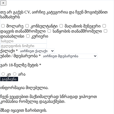
×
samushao
.ge
შესვლა
თუ არ გაქვს CV, აირჩიე კატეგორია და ჩვენ მოგიძებნით
სამსახურს
ყველა
- 507
Remote Worldwide
- 295
დღევანდელი
- 0
მოლარე
კონსულტანტი
მაღაზიის მენეჯერი
დაცვის თანამშრომელი
საწყობის თანამშრომელი
ფავორიტები
პოპულარული
- 400
შენთვის ამორჩეული
- 0
დიასახლისი
კურიერი
CV გარეშე მიგიღებენ
- 1
უმაღლესი ანაზღაურება
- 285
შენი CV ერგება
- —
ქალაქი
*
უბანი / მდებარეობა
*
საოფისის ვაკანსიები რუსთავში
ვარ 18-წელზე მეტის
*
კი
არა
ვაკანსიები არ მოიძებნა „საოფისის ვაკანსიები
გაგზავნა
რუსთავში“-ით, მაგრამ იხილეთ სხვა ვაკანსიები
ინფორმაცია მიღებულია.
ჩვენ ვეცდებით მაქსიმალურად სწრაფად ვიპოვოთ
კომპანია რომელიც დაგასაქმებთ.
გოუნეტი
მზად იყავით ზარისთვის.