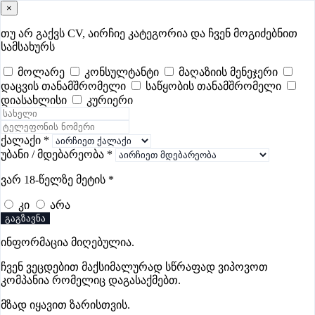
×
samushao
.ge
შესვლა
თუ არ გაქვს CV, აირჩიე კატეგორია და ჩვენ მოგიძებნით
სამსახურს
ყველა
- 349
Remote Worldwide
- 297
დღევანდელი
- 3
მოლარე
კონსულტანტი
მაღაზიის მენეჯერი
დაცვის თანამშრომელი
საწყობის თანამშრომელი
ფავორიტები
პოპულარული
- 349
შენთვის ამორჩეული
- 0
დიასახლისი
კურიერი
CV გარეშე მიგიღებენ
- 1
უმაღლესი ანაზღაურება
- 229
შენი CV ერგება
- —
ქალაქი
*
უბანი / მდებარეობა
*
საბანკო-საფინანსო ვაკანსიები
ვარ 18-წელზე მეტის
*
გორში
კი
არა
გაგზავნა
ვაკანსიები არ მოიძებნა „საბანკო-საფინანსო ვაკანსიები
ინფორმაცია მიღებულია.
გორში“-ით, მაგრამ იხილეთ სხვა ვაკანსიები
ჩვენ ვეცდებით მაქსიმალურად სწრაფად ვიპოვოთ
კომპანია რომელიც დაგასაქმებთ.
მზად იყავით ზარისთვის.
გოუნეტი