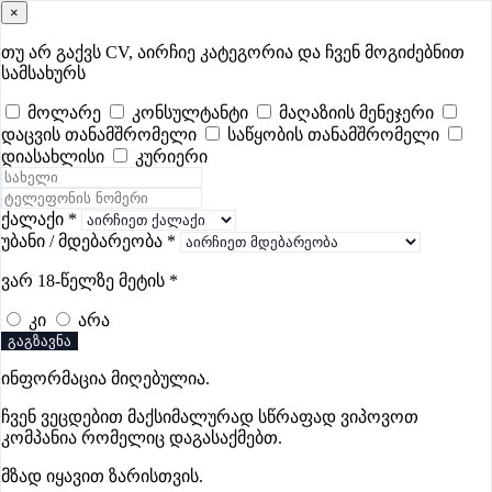
×
samushao
.ge
შესვლა
თუ არ გაქვს CV, აირჩიე კატეგორია და ჩვენ მოგიძებნით
სამსახურს
ყველა
- 736
Remote Worldwide
- 289
დღევანდელი
- 0
მოლარე
კონსულტანტი
მაღაზიის მენეჯერი
დაცვის თანამშრომელი
საწყობის თანამშრომელი
ფავორიტები
პოპულარული
- 400
შენთვის ამორჩეული
- 0
დიასახლისი
კურიერი
CV გარეშე მიგიღებენ
- 1
უმაღლესი ანაზღაურება
- 360
შენი CV ერგება
- —
ქალაქი
*
უბანი / მდებარეობა
*
მშენებლობის ვაკანსიები მცხეთაში
ვარ 18-წელზე მეტის
*
კი
არა
ვაკანსიები არ მოიძებნა „მშენებლობის ვაკანსიები
გაგზავნა
მცხეთაში“-ით, მაგრამ იხილეთ სხვა ვაკანსიები
ინფორმაცია მიღებულია.
ჩვენ ვეცდებით მაქსიმალურად სწრაფად ვიპოვოთ
კომპანია რომელიც დაგასაქმებთ.
Gba Connect
მზად იყავით ზარისთვის.