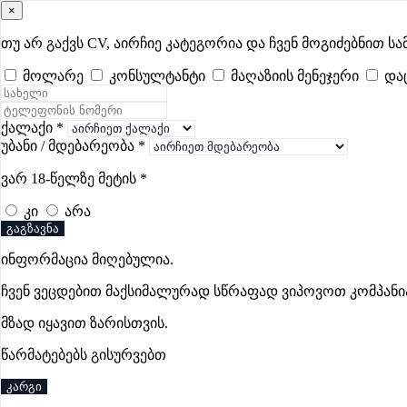
×
samushao
.ge
შესვლა
თუ არ გაქვს CV, აირჩიე კატეგორია და ჩვენ მოგიძებნით სა
მოლარე
კონსულტანტი
მაღაზიის მენეჯერი
და
ყველა
- 632
Remote Worldwide
- 293
დღევანდელი
- 0
ფავორი
მშენებლობის ვაკანსიები ქუთაისში
ქალაქი
*
უბანი / მდებარეობა
*
ვარ 18-წელზე მეტის
*
ვაკანსიები არ მოიძებნა „მშენებლობის ვაკანსიები ქუთაისშ
კი
არა
გაგზავნა
ინფორმაცია მიღებულია.
Gba Connect
ჩვენ ვეცდებით მაქსიმალურად სწრაფად ვიპოვოთ კომპანი
პრემიუმი
მზად იყავით ზარისთვის.
წარმატებებს გისურვებთ
კარგი