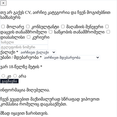
×
samushao
.ge
შესვლა
თუ არ გაქვს CV, აირჩიე კატეგორია და ჩვენ მოგიძებნით
სამსახურს
ყველა
- 630
Remote Worldwide
- 293
დღევანდელი
- 0
მოლარე
კონსულტანტი
მაღაზიის მენეჯერი
დაცვის თანამშრომელი
საწყობის თანამშრომელი
ფავორიტები
პოპულარული
- 400
შენთვის ამორჩეული
- 0
დიასახლისი
კურიერი
CV გარეშე მიგიღებენ
- 1
უმაღლესი ანაზღაურება
- 330
შენი CV ერგება
- —
ქალაქი
*
უბანი / მდებარეობა
*
მზარეულის ვაკანსიები თელავში
ვარ 18-წელზე მეტის
*
კი
არა
ვაკანსიები არ მოიძებნა „მზარეულის ვაკანსიები
გაგზავნა
თელავში“-ით, მაგრამ იხილეთ სხვა ვაკანსიები
ინფორმაცია მიღებულია.
ჩვენ ვეცდებით მაქსიმალურად სწრაფად ვიპოვოთ
კომპანია რომელიც დაგასაქმებთ.
Gba Connect
მზად იყავით ზარისთვის.