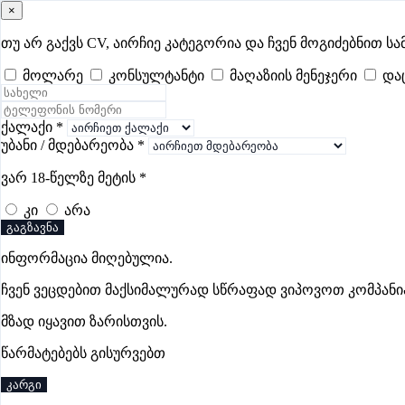
×
samushao
.ge
შესვლა
თუ არ გაქვს CV, აირჩიე კატეგორია და ჩვენ მოგიძებნით სა
მოლარე
კონსულტანტი
მაღაზიის მენეჯერი
და
ყველა
- 586
Remote Worldwide
- 293
დღევანდელი
- 3
ფავორი
მზარეულის ვაკანსიები გორში
ქალაქი
*
უბანი / მდებარეობა
*
ვარ 18-წელზე მეტის
*
ვაკანსიები არ მოიძებნა „მზარეულის ვაკანსიები გორში“-ი
კი
არა
გაგზავნა
ინფორმაცია მიღებულია.
გოუნეტი
ჩვენ ვეცდებით მაქსიმალურად სწრაფად ვიპოვოთ კომპანი
პრემიუმი
მზად იყავით ზარისთვის.
წარმატებებს გისურვებთ
კარგი