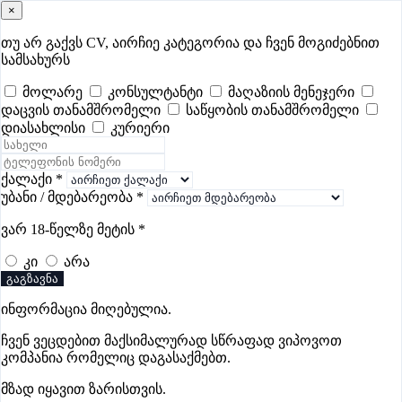
×
samushao
.ge
შესვლა
თუ არ გაქვს CV, აირჩიე კატეგორია და ჩვენ მოგიძებნით
სამსახურს
ყველა
- 349
Remote Worldwide
- 297
დღევანდელი
- 3
მოლარე
კონსულტანტი
მაღაზიის მენეჯერი
დაცვის თანამშრომელი
საწყობის თანამშრომელი
ფავორიტები
პოპულარული
- 349
შენთვის ამორჩეული
- 0
დიასახლისი
კურიერი
CV გარეშე მიგიღებენ
- 1
უმაღლესი ანაზღაურება
- 229
შენი CV ერგება
- —
ქალაქი
*
უბანი / მდებარეობა
*
მუშის ვაკანსიები ზესტაფონში
ვარ 18-წელზე მეტის
*
კი
არა
ვაკანსიები არ მოიძებნა „მუშის ვაკანსიები ზესტაფონში“-
გაგზავნა
ით, მაგრამ იხილეთ სხვა ვაკანსიები
ინფორმაცია მიღებულია.
ჩვენ ვეცდებით მაქსიმალურად სწრაფად ვიპოვოთ
კომპანია რომელიც დაგასაქმებთ.
გოუნეტი
მზად იყავით ზარისთვის.