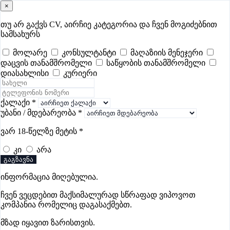
×
samushao
.ge
შესვლა
თუ არ გაქვს CV, აირჩიე კატეგორია და ჩვენ მოგიძებნით
სამსახურს
ყველა
- 469
Remote Worldwide
- 295
დღევანდელი
- 2
მოლარე
კონსულტანტი
მაღაზიის მენეჯერი
დაცვის თანამშრომელი
საწყობის თანამშრომელი
ფავორიტები
პოპულარული
- 400
შენთვის ამორჩეული
- 0
დიასახლისი
კურიერი
CV გარეშე მიგიღებენ
- 1
უმაღლესი ანაზღაურება
- 271
შენი CV ერგება
- —
ქალაქი
*
უბანი / მდებარეობა
*
მომხმარებელთან ურთიერთობების
ვარ 18-წელზე მეტის
*
ვაკანსიები რუსთავში
კი
არა
გაგზავნა
ვაკანსიები არ მოიძებნა „მომხმარებელთან
ინფორმაცია მიღებულია.
ურთიერთობების ვაკანსიები რუსთავში“-ით, მაგრამ
იხილეთ სხვა ვაკანსიები
ჩვენ ვეცდებით მაქსიმალურად სწრაფად ვიპოვოთ
კომპანია რომელიც დაგასაქმებთ.
მზად იყავით ზარისთვის.