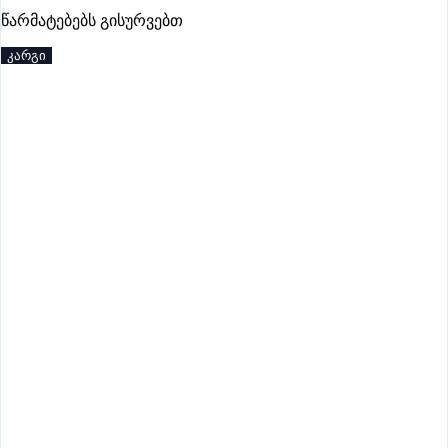
გოუნეტი
წარმატებებს გისურვებთ
პრემიუმი
კარგი