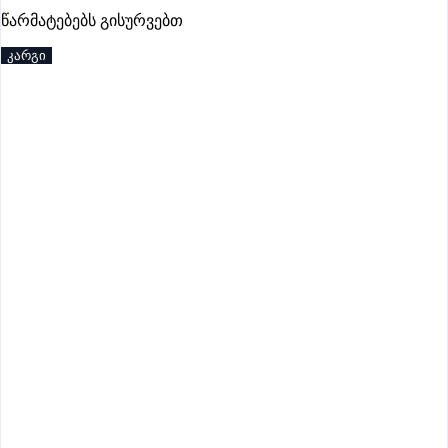
გოუნეტი
წარმატებებს გისურვებთ
პრემიუმი
კარგი