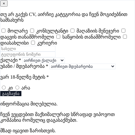
×
samushao
.ge
შესვლა
თუ არ გაქვს CV, აირჩიე კატეგორია და ჩვენ მოგიძებნით
სამსახურს
ყველა
- 509
Remote Worldwide
- 295
დღევანდელი
- 0
მოლარე
კონსულტანტი
მაღაზიის მენეჯერი
დაცვის თანამშრომელი
საწყობის თანამშრომელი
ფავორიტები
პოპულარული
- 400
შენთვის ამორჩეული
- 0
დიასახლისი
კურიერი
CV გარეშე მიგიღებენ
- 1
უმაღლესი ანაზღაურება
- 286
შენი CV ერგება
- —
ქალაქი
*
უბანი / მდებარეობა
*
მოლარე-კონსულტანტის ვაკანსიები
ვარ 18-წელზე მეტის
*
ზუგდიდში
კი
არა
გაგზავნა
ვაკანსიები არ მოიძებნა „მოლარე-კონსულტანტის
ინფორმაცია მიღებულია.
ვაკანსიები ზუგდიდში“-ით, მაგრამ იხილეთ სხვა
ვაკანსიები
ჩვენ ვეცდებით მაქსიმალურად სწრაფად ვიპოვოთ
კომპანია რომელიც დაგასაქმებთ.
მზად იყავით ზარისთვის.