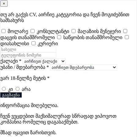
×
samushao
.ge
შესვლა
თუ არ გაქვს CV, აირჩიე კატეგორია და ჩვენ მოგიძებნით
სამსახურს
ყველა
- 632
Remote Worldwide
- 289
დღევანდელი
- 18
მოლარე
კონსულტანტი
მაღაზიის მენეჯერი
დაცვის თანამშრომელი
საწყობის თანამშრომელი
ფავორიტები
პოპულარული
- 400
შენთვის ამორჩეული
- 0
დიასახლისი
კურიერი
CV გარეშე მიგიღებენ
- 1
უმაღლესი ანაზღაურება
- 336
შენი CV ერგება
- —
ქალაქი
*
უბანი / მდებარეობა
*
მკერავის ვაკანსიები გორში
ვარ 18-წელზე მეტის
*
კი
არა
ვაკანსიები არ მოიძებნა „მკერავის ვაკანსიები გორში“-
გაგზავნა
ით, მაგრამ იხილეთ სხვა ვაკანსიები
ინფორმაცია მიღებულია.
ჩვენ ვეცდებით მაქსიმალურად სწრაფად ვიპოვოთ
კომპანია რომელიც დაგასაქმებთ.
Gba Connect
მზად იყავით ზარისთვის.