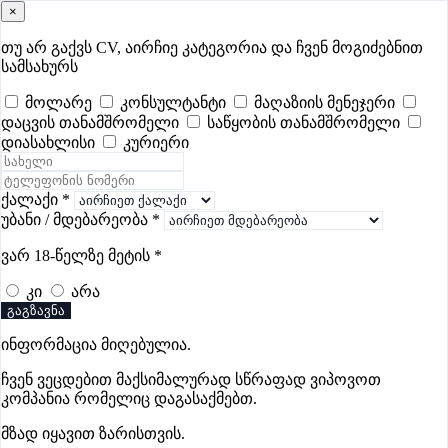
×
samushao
.ge
შესვლა
თუ არ გაქვს CV, აირჩიე კატეგორია და ჩვენ მოგიძებნით
სამსახურს
ყველა
- 617
Remote Worldwide
- 293
დღევანდელი
- 1
მოლარე
კონსულტანტი
მაღაზიის მენეჯერი
დაცვის თანამშრომელი
საწყობის თანამშრომელი
ფავორიტები
პოპულარული
- 400
შენთვის ამორჩეული
- 0
დიასახლისი
კურიერი
CV გარეშე მიგიღებენ
- 1
უმაღლესი ანაზღაურება
- 326
შენი CV ერგება
- —
ქალაქი
*
უბანი / მდებარეობა
*
კურიერის ვაკანსიები ზესტაფონში
ვარ 18-წელზე მეტის
*
კი
არა
ვაკანსიები არ მოიძებნა „კურიერის ვაკანსიები
გაგზავნა
ზესტაფონში“-ით, მაგრამ იხილეთ სხვა ვაკანსიები
ინფორმაცია მიღებულია.
ჩვენ ვეცდებით მაქსიმალურად სწრაფად ვიპოვოთ
კომპანია რომელიც დაგასაქმებთ.
Gba Connect
მზად იყავით ზარისთვის.