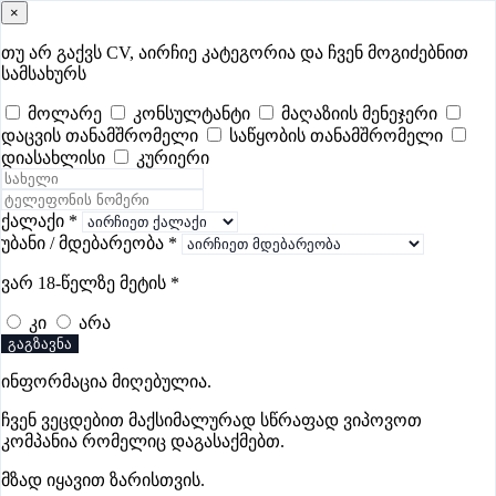
×
samushao
.ge
შესვლა
თუ არ გაქვს CV, აირჩიე კატეგორია და ჩვენ მოგიძებნით
სამსახურს
ყველა
- 503
Remote Worldwide
- 295
დღევანდელი
- 7
მოლარე
კონსულტანტი
მაღაზიის მენეჯერი
დაცვის თანამშრომელი
საწყობის თანამშრომელი
ფავორიტები
პოპულარული
- 400
შენთვის ამორჩეული
- 0
დიასახლისი
კურიერი
CV გარეშე მიგიღებენ
- 1
უმაღლესი ანაზღაურება
- 286
შენი CV ერგება
- —
ქალაქი
*
უბანი / მდებარეობა
*
კურიერის ვაკანსიები მცხეთაში
ვარ 18-წელზე მეტის
*
კი
არა
ვაკანსიები არ მოიძებნა „კურიერის ვაკანსიები
გაგზავნა
მცხეთაში“-ით, მაგრამ იხილეთ სხვა ვაკანსიები
ინფორმაცია მიღებულია.
ჩვენ ვეცდებით მაქსიმალურად სწრაფად ვიპოვოთ
კომპანია რომელიც დაგასაქმებთ.
გოუნეტი
მზად იყავით ზარისთვის.