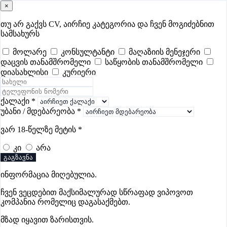
×
samushao
.ge
შესვლა
თუ არ გაქვს CV, აირჩიე კატეგორია და ჩვენ მოგიძებნით
სამსახურს
ყველა
- 379
Remote Worldwide
- 296
დღევანდელი
- 1
მოლარე
კონსულტანტი
მაღაზიის მენეჯერი
დაცვის თანამშრომელი
საწყობის თანამშრომელი
ფავორიტები
პოპულარული
- 379
შენთვის ამორჩეული
- 0
დიასახლისი
კურიერი
CV გარეშე მიგიღებენ
- 1
უმაღლესი ანაზღაურება
- 239
შენი CV ერგება
- —
ქალაქი
*
უბანი / მდებარეობა
*
კურიერის ვაკანსიები მარნეულში
ვარ 18-წელზე მეტის
*
კი
არა
ვაკანსიები არ მოიძებნა „კურიერის ვაკანსიები
გაგზავნა
მარნეულში“-ით, მაგრამ იხილეთ სხვა ვაკანსიები
ინფორმაცია მიღებულია.
ჩვენ ვეცდებით მაქსიმალურად სწრაფად ვიპოვოთ
კომპანია რომელიც დაგასაქმებთ.
გოუნეტი
მზად იყავით ზარისთვის.