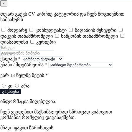
×
samushao
.ge
შესვლა
თუ არ გაქვს CV, აირჩიე კატეგორია და ჩვენ მოგიძებნით
სამსახურს
ყველა
- 503
Remote Worldwide
- 295
დღევანდელი
- 7
მოლარე
კონსულტანტი
მაღაზიის მენეჯერი
დაცვის თანამშრომელი
საწყობის თანამშრომელი
ფავორიტები
პოპულარული
- 400
შენთვის ამორჩეული
- 0
დიასახლისი
კურიერი
CV გარეშე მიგიღებენ
- 1
უმაღლესი ანაზღაურება
- 286
შენი CV ერგება
- —
ქალაქი
*
უბანი / მდებარეობა
*
მარკეტინგის ვაკანსიები მარნეულში
ვარ 18-წელზე მეტის
*
კი
არა
ვაკანსიები არ მოიძებნა „მარკეტინგის ვაკანსიები
გაგზავნა
მარნეულში“-ით, მაგრამ იხილეთ სხვა ვაკანსიები
ინფორმაცია მიღებულია.
ჩვენ ვეცდებით მაქსიმალურად სწრაფად ვიპოვოთ
კომპანია რომელიც დაგასაქმებთ.
გოუნეტი
მზად იყავით ზარისთვის.