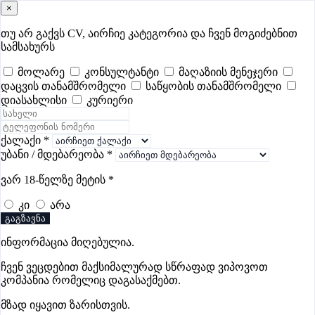
×
samushao
.ge
შესვლა
თუ არ გაქვს CV, აირჩიე კატეგორია და ჩვენ მოგიძებნით
სამსახურს
ყველა
- 736
Remote Worldwide
- 289
დღევანდელი
- 0
მოლარე
კონსულტანტი
მაღაზიის მენეჯერი
დაცვის თანამშრომელი
საწყობის თანამშრომელი
ფავორიტები
პოპულარული
- 400
შენთვის ამორჩეული
- 0
დიასახლისი
კურიერი
CV გარეშე მიგიღებენ
- 1
უმაღლესი ანაზღაურება
- 360
შენი CV ერგება
- —
ქალაქი
*
უბანი / მდებარეობა
*
ხელოსნის ვაკანსიები ფოთში
ვარ 18-წელზე მეტის
*
კი
არა
ვაკანსიები არ მოიძებნა „ხელოსნის ვაკანსიები ფოთში“-
გაგზავნა
ით, მაგრამ იხილეთ სხვა ვაკანსიები
ინფორმაცია მიღებულია.
ჩვენ ვეცდებით მაქსიმალურად სწრაფად ვიპოვოთ
კომპანია რომელიც დაგასაქმებთ.
Gba Connect
მზად იყავით ზარისთვის.