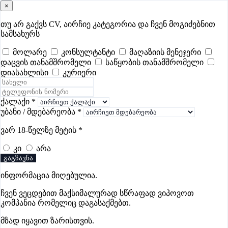
×
samushao
.ge
შესვლა
თუ არ გაქვს CV, აირჩიე კატეგორია და ჩვენ მოგიძებნით
სამსახურს
ყველა
- 503
Remote Worldwide
- 295
დღევანდელი
- 7
მოლარე
კონსულტანტი
მაღაზიის მენეჯერი
დაცვის თანამშრომელი
საწყობის თანამშრომელი
ფავორიტები
პოპულარული
- 400
შენთვის ამორჩეული
- 0
დიასახლისი
კურიერი
CV გარეშე მიგიღებენ
- 1
უმაღლესი ანაზღაურება
- 286
შენი CV ერგება
- —
ქალაქი
*
უბანი / მდებარეობა
*
IT ვაკანსიები რუსთავში
ვარ 18-წელზე მეტის
*
კი
არა
ვაკანსიები არ მოიძებნა „IT ვაკანსიები რუსთავში“-ით,
გაგზავნა
მაგრამ იხილეთ სხვა ვაკანსიები
ინფორმაცია მიღებულია.
ჩვენ ვეცდებით მაქსიმალურად სწრაფად ვიპოვოთ
კომპანია რომელიც დაგასაქმებთ.
გოუნეტი
მზად იყავით ზარისთვის.