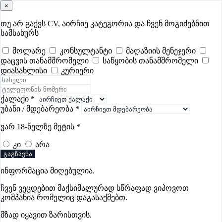
×
samushao
.ge
შესვლა
თუ არ გაქვს CV, აირჩიე კატეგორია და ჩვენ მოგიძებნით
სამსახურს
ყველა
- 349
Remote Worldwide
- 297
დღევანდელი
- 1
მოლარე
კონსულტანტი
მაღაზიის მენეჯერი
დაცვის თანამშრომელი
საწყობის თანამშრომელი
ფავორიტები
პოპულარული
- 349
შენთვის ამორჩეული
- 0
დიასახლისი
კურიერი
CV გარეშე მიგიღებენ
- 1
უმაღლესი ანაზღაურება
- 227
შენი CV ერგება
- —
ქალაქი
*
უბანი / მდებარეობა
*
HR ვაკანსიები ქუთაისში
ვარ 18-წელზე მეტის
*
კი
არა
ვაკანსიები არ მოიძებნა „HR ვაკანსიები ქუთაისში“-ით,
გაგზავნა
მაგრამ იხილეთ სხვა ვაკანსიები
ინფორმაცია მიღებულია.
ჩვენ ვეცდებით მაქსიმალურად სწრაფად ვიპოვოთ
კომპანია რომელიც დაგასაქმებთ.
გოუნეტი
მზად იყავით ზარისთვის.