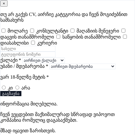
×
samushao
.ge
შესვლა
თუ არ გაქვს CV, აირჩიე კატეგორია და ჩვენ მოგიძებნით
სამსახურს
ყველა
- 503
Remote Worldwide
- 295
დღევანდელი
- 7
მოლარე
კონსულტანტი
მაღაზიის მენეჯერი
დაცვის თანამშრომელი
საწყობის თანამშრომელი
ფავორიტები
პოპულარული
- 400
შენთვის ამორჩეული
- 0
დიასახლისი
კურიერი
CV გარეშე მიგიღებენ
- 1
უმაღლესი ანაზღაურება
- 286
შენი CV ერგება
- —
ქალაქი
*
უბანი / მდებარეობა
*
HR ვაკანსიები ჭიათურაში
ვარ 18-წელზე მეტის
*
კი
არა
ვაკანსიები არ მოიძებნა „HR ვაკანსიები ჭიათურაში“-ით,
გაგზავნა
მაგრამ იხილეთ სხვა ვაკანსიები
ინფორმაცია მიღებულია.
ჩვენ ვეცდებით მაქსიმალურად სწრაფად ვიპოვოთ
კომპანია რომელიც დაგასაქმებთ.
გოუნეტი
მზად იყავით ზარისთვის.