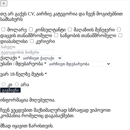
×
samushao
.ge
შესვლა
თუ არ გაქვს CV, აირჩიე კატეგორია და ჩვენ მოგიძებნით
სამსახურს
ყველა
- 421
Remote Worldwide
- 296
დღევანდელი
- 0
მოლარე
კონსულტანტი
მაღაზიის მენეჯერი
დაცვის თანამშრომელი
საწყობის თანამშრომელი
ფავორიტები
პოპულარული
- 400
შენთვის ამორჩეული
- 0
დიასახლისი
კურიერი
CV გარეშე მიგიღებენ
- 1
უმაღლესი ანაზღაურება
- 254
შენი CV ერგება
- —
ქალაქი
*
უბანი / მდებარეობა
*
ფარმაციის ვაკანსიები მესტიაში
ვარ 18-წელზე მეტის
*
კი
არა
ვაკანსიები არ მოიძებნა „ფარმაციის ვაკანსიები
გაგზავნა
მესტიაში“-ით, მაგრამ იხილეთ სხვა ვაკანსიები
ინფორმაცია მიღებულია.
ჩვენ ვეცდებით მაქსიმალურად სწრაფად ვიპოვოთ
კომპანია რომელიც დაგასაქმებთ.
გოუნეტი
მზად იყავით ზარისთვის.