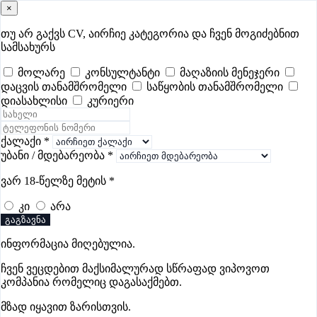
×
samushao
.ge
შესვლა
თუ არ გაქვს CV, აირჩიე კატეგორია და ჩვენ მოგიძებნით
სამსახურს
ყველა
- 495
Remote Worldwide
- 295
დღევანდელი
- 1
მოლარე
კონსულტანტი
მაღაზიის მენეჯერი
დაცვის თანამშრომელი
საწყობის თანამშრომელი
ფავორიტები
პოპულარული
- 400
შენთვის ამორჩეული
- 0
დიასახლისი
კურიერი
CV გარეშე მიგიღებენ
- 1
უმაღლესი ანაზღაურება
- 283
შენი CV ერგება
- —
ქალაქი
*
უბანი / მდებარეობა
*
ექთნის ვაკანსიები ფოთში
ვარ 18-წელზე მეტის
*
კი
არა
ვაკანსიები არ მოიძებნა „ექთნის ვაკანსიები ფოთში“-ით,
გაგზავნა
მაგრამ იხილეთ სხვა ვაკანსიები
ინფორმაცია მიღებულია.
ჩვენ ვეცდებით მაქსიმალურად სწრაფად ვიპოვოთ
კომპანია რომელიც დაგასაქმებთ.
გოუნეტი
მზად იყავით ზარისთვის.