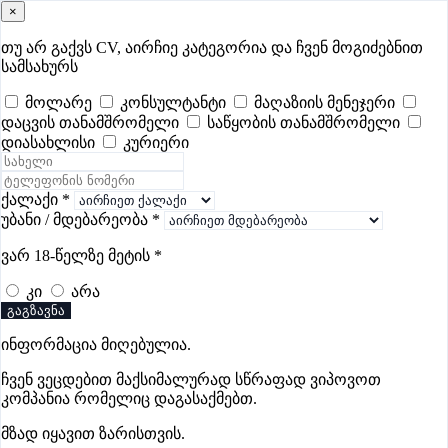
×
samushao
.ge
შესვლა
თუ არ გაქვს CV, აირჩიე კატეგორია და ჩვენ მოგიძებნით
სამსახურს
ყველა
- 418
Remote Worldwide
- 296
დღევანდელი
- 3
მოლარე
კონსულტანტი
მაღაზიის მენეჯერი
დაცვის თანამშრომელი
საწყობის თანამშრომელი
ფავორიტები
პოპულარული
- 400
შენთვის ამორჩეული
- 0
დიასახლისი
კურიერი
CV გარეშე მიგიღებენ
- 1
უმაღლესი ანაზღაურება
- 254
შენი CV ერგება
- —
ქალაქი
*
უბანი / მდებარეობა
*
ექთნის ვაკანსიები ჭიათურაში
ვარ 18-წელზე მეტის
*
კი
არა
ვაკანსიები არ მოიძებნა „ექთნის ვაკანსიები ჭიათურაში“-
გაგზავნა
ით, მაგრამ იხილეთ სხვა ვაკანსიები
ინფორმაცია მიღებულია.
ჩვენ ვეცდებით მაქსიმალურად სწრაფად ვიპოვოთ
კომპანია რომელიც დაგასაქმებთ.
გოუნეტი
მზად იყავით ზარისთვის.