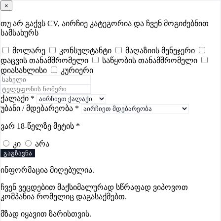
×
samushao
.ge
შესვლა
თუ არ გაქვს CV, აირჩიე კატეგორია და ჩვენ მოგიძებნით
სამსახურს
ყველა
- 436
Remote Worldwide
- 295
დღევანდელი
- 2
მოლარე
კონსულტანტი
მაღაზიის მენეჯერი
დაცვის თანამშრომელი
საწყობის თანამშრომელი
ფავორიტები
პოპულარული
- 400
შენთვის ამორჩეული
- 0
დიასახლისი
კურიერი
CV გარეშე მიგიღებენ
- 1
უმაღლესი ანაზღაურება
- 260
შენი CV ერგება
- —
ქალაქი
*
უბანი / მდებარეობა
*
ექთნის ვაკანსიები ბათუმში
ვარ 18-წელზე მეტის
*
კი
არა
გაგზავნა
ინფორმაცია მიღებულია.
ბაუ საერთაშორისო ჰოსპიტალი
ჩვენ ვეცდებით მაქსიმალურად სწრაფად ვიპოვოთ
კომპანია რომელიც დაგასაქმებთ.
მზად იყავით ზარისთვის.