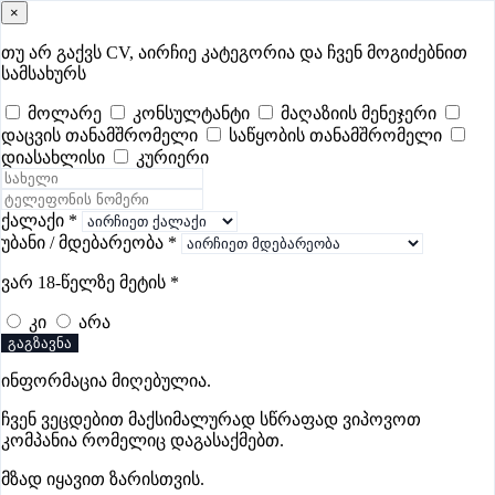
×
samushao
.ge
შესვლა
თუ არ გაქვს CV, აირჩიე კატეგორია და ჩვენ მოგიძებნით
სამსახურს
ყველა
- 630
Remote Worldwide
- 293
დღევანდელი
- 0
მოლარე
კონსულტანტი
მაღაზიის მენეჯერი
დაცვის თანამშრომელი
საწყობის თანამშრომელი
ფავორიტები
პოპულარული
- 400
შენთვის ამორჩეული
- 0
დიასახლისი
კურიერი
CV გარეშე მიგიღებენ
- 1
უმაღლესი ანაზღაურება
- 330
შენი CV ერგება
- —
ქალაქი
*
უბანი / მდებარეობა
*
ექიმის ვაკანსიები მესტიაში
ვარ 18-წელზე მეტის
*
კი
არა
ვაკანსიები არ მოიძებნა „ექიმის ვაკანსიები მესტიაში“-ით,
გაგზავნა
მაგრამ იხილეთ სხვა ვაკანსიები
ინფორმაცია მიღებულია.
ჩვენ ვეცდებით მაქსიმალურად სწრაფად ვიპოვოთ
კომპანია რომელიც დაგასაქმებთ.
Gba Connect
მზად იყავით ზარისთვის.