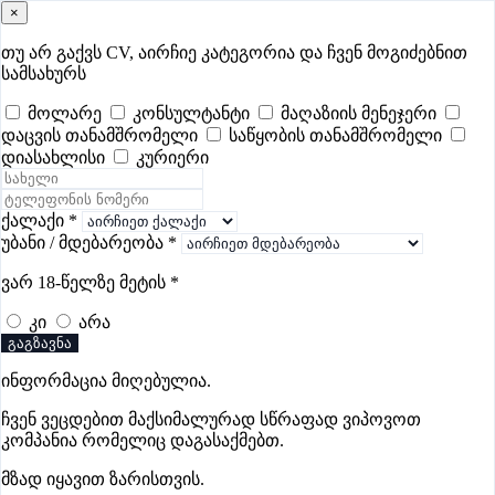
×
samushao
.ge
შესვლა
თუ არ გაქვს CV, აირჩიე კატეგორია და ჩვენ მოგიძებნით
სამსახურს
ყველა
- 349
Remote Worldwide
- 297
დღევანდელი
- 1
მოლარე
კონსულტანტი
მაღაზიის მენეჯერი
დაცვის თანამშრომელი
საწყობის თანამშრომელი
ფავორიტები
პოპულარული
- 349
შენთვის ამორჩეული
- 0
დიასახლისი
კურიერი
CV გარეშე მიგიღებენ
- 1
უმაღლესი ანაზღაურება
- 227
შენი CV ერგება
- —
ქალაქი
*
უბანი / მდებარეობა
*
ძიძის ვაკანსიები მესტიაში
ვარ 18-წელზე მეტის
*
კი
არა
ვაკანსიები არ მოიძებნა „ძიძის ვაკანსიები მესტიაში“-ით,
გაგზავნა
მაგრამ იხილეთ სხვა ვაკანსიები
ინფორმაცია მიღებულია.
ჩვენ ვეცდებით მაქსიმალურად სწრაფად ვიპოვოთ
კომპანია რომელიც დაგასაქმებთ.
გოუნეტი
მზად იყავით ზარისთვის.