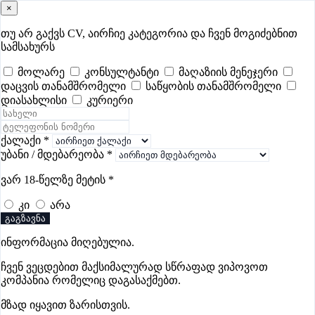
×
samushao
.ge
შესვლა
თუ არ გაქვს CV, აირჩიე კატეგორია და ჩვენ მოგიძებნით
სამსახურს
ყველა
- 518
Remote Worldwide
- 293
დღევანდელი
- 6
მოლარე
კონსულტანტი
მაღაზიის მენეჯერი
დაცვის თანამშრომელი
საწყობის თანამშრომელი
ფავორიტები
პოპულარული
- 400
შენთვის ამორჩეული
- 0
დიასახლისი
კურიერი
CV გარეშე მიგიღებენ
- 1
უმაღლესი ანაზღაურება
- 291
შენი CV ერგება
- —
ქალაქი
*
უბანი / მდებარეობა
*
ძიძის ვაკანსიები გორში
ვარ 18-წელზე მეტის
*
კი
არა
ვაკანსიები არ მოიძებნა „ძიძის ვაკანსიები გორში“-ით,
გაგზავნა
მაგრამ იხილეთ სხვა ვაკანსიები
ინფორმაცია მიღებულია.
ჩვენ ვეცდებით მაქსიმალურად სწრაფად ვიპოვოთ
კომპანია რომელიც დაგასაქმებთ.
გოუნეტი
მზად იყავით ზარისთვის.