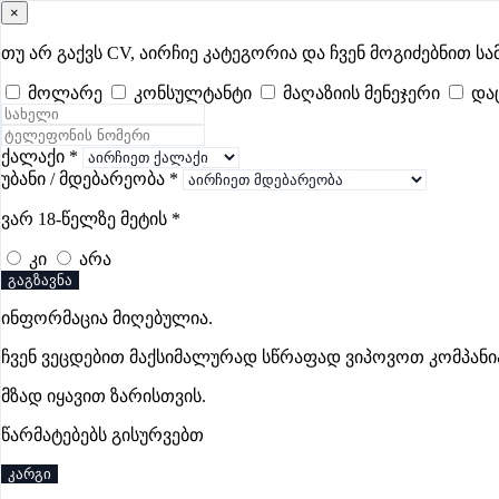
×
samushao
.ge
შესვლა
თუ არ გაქვს CV, აირჩიე კატეგორია და ჩვენ მოგიძებნით სა
მოლარე
კონსულტანტი
მაღაზიის მენეჯერი
და
ყველა
- 630
Remote Worldwide
- 293
დღევანდელი
- 0
ფავორი
ძიძის ვაკანსიები ფოთში
ქალაქი
*
უბანი / მდებარეობა
*
ვარ 18-წელზე მეტის
*
ვაკანსიები არ მოიძებნა „ძიძის ვაკანსიები ფოთში“-ით, მა
კი
არა
გაგზავნა
ინფორმაცია მიღებულია.
Gba Connect
ჩვენ ვეცდებით მაქსიმალურად სწრაფად ვიპოვოთ კომპანი
პრემიუმი
მზად იყავით ზარისთვის.
წარმატებებს გისურვებთ
კარგი