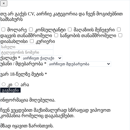
×
samushao
.ge
შესვლა
თუ არ გაქვს CV, აირჩიე კატეგორია და ჩვენ მოგიძებნით
სამსახურს
ყველა
- 509
Remote Worldwide
- 295
დღევანდელი
- 0
მოლარე
კონსულტანტი
მაღაზიის მენეჯერი
დაცვის თანამშრომელი
საწყობის თანამშრომელი
ფავორიტები
პოპულარული
- 400
შენთვის ამორჩეული
- 0
დიასახლისი
კურიერი
CV გარეშე მიგიღებენ
- 1
უმაღლესი ანაზღაურება
- 286
შენი CV ერგება
- —
ქალაქი
*
უბანი / მდებარეობა
*
დისტრიბუციის ვაკანსიები თელავში
ვარ 18-წელზე მეტის
*
კი
არა
ვაკანსიები არ მოიძებნა „დისტრიბუციის ვაკანსიები
გაგზავნა
თელავში“-ით, მაგრამ იხილეთ სხვა ვაკანსიები
ინფორმაცია მიღებულია.
ჩვენ ვეცდებით მაქსიმალურად სწრაფად ვიპოვოთ
კომპანია რომელიც დაგასაქმებთ.
გოუნეტი
მზად იყავით ზარისთვის.