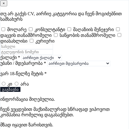
×
samushao
.ge
შესვლა
თუ არ გაქვს CV, აირჩიე კატეგორია და ჩვენ მოგიძებნით
სამსახურს
ყველა
- 630
Remote Worldwide
- 293
დღევანდელი
- 0
მოლარე
კონსულტანტი
მაღაზიის მენეჯერი
დაცვის თანამშრომელი
საწყობის თანამშრომელი
ფავორიტები
პოპულარული
- 400
შენთვის ამორჩეული
- 0
დიასახლისი
კურიერი
CV გარეშე მიგიღებენ
- 1
უმაღლესი ანაზღაურება
- 330
შენი CV ერგება
- —
ქალაქი
*
უბანი / მდებარეობა
*
დისტრიბუციის ვაკანსიები გორში
ვარ 18-წელზე მეტის
*
კი
არა
ვაკანსიები არ მოიძებნა „დისტრიბუციის ვაკანსიები
გაგზავნა
გორში“-ით, მაგრამ იხილეთ სხვა ვაკანსიები
ინფორმაცია მიღებულია.
ჩვენ ვეცდებით მაქსიმალურად სწრაფად ვიპოვოთ
კომპანია რომელიც დაგასაქმებთ.
Gba Connect
მზად იყავით ზარისთვის.