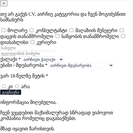
×
samushao
.ge
შესვლა
თუ არ გაქვს CV, აირჩიე კატეგორია და ჩვენ მოგიძებნით
სამსახურს
ყველა
- 418
Remote Worldwide
- 296
დღევანდელი
- 3
მოლარე
კონსულტანტი
მაღაზიის მენეჯერი
დაცვის თანამშრომელი
საწყობის თანამშრომელი
ფავორიტები
პოპულარული
- 400
შენთვის ამორჩეული
- 0
დიასახლისი
კურიერი
CV გარეშე მიგიღებენ
- 1
უმაღლესი ანაზღაურება
- 254
შენი CV ერგება
- —
ქალაქი
*
უბანი / მდებარეობა
*
დიასახლისის ვაკანსიები თელავში
ვარ 18-წელზე მეტის
*
კი
არა
ვაკანსიები არ მოიძებნა „დიასახლისის ვაკანსიები
გაგზავნა
თელავში“-ით, მაგრამ იხილეთ სხვა ვაკანსიები
ინფორმაცია მიღებულია.
ჩვენ ვეცდებით მაქსიმალურად სწრაფად ვიპოვოთ
კომპანია რომელიც დაგასაქმებთ.
გოუნეტი
მზად იყავით ზარისთვის.