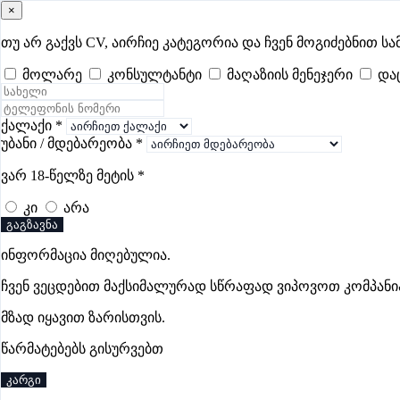
×
samushao
.ge
შესვლა
თუ არ გაქვს CV, აირჩიე კატეგორია და ჩვენ მოგიძებნით სა
მოლარე
კონსულტანტი
მაღაზიის მენეჯერი
და
ყველა
- 495
Remote Worldwide
- 295
დღევანდელი
- 1
ფავორი
დიასახლისის ვაკანსიები მცხეთაში
ქალაქი
*
უბანი / მდებარეობა
*
ვარ 18-წელზე მეტის
*
ვაკანსიები არ მოიძებნა „დიასახლისის ვაკანსიები მცხეთაშ
კი
არა
გაგზავნა
ინფორმაცია მიღებულია.
გოუნეტი
ჩვენ ვეცდებით მაქსიმალურად სწრაფად ვიპოვოთ კომპანი
პრემიუმი
მზად იყავით ზარისთვის.
წარმატებებს გისურვებთ
კარგი