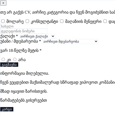
×
samushao
.ge
შესვლა
თუ არ გაქვს CV, აირჩიე კატეგორია და ჩვენ მოგიძებნით სა
მოლარე
კონსულტანტი
მაღაზიის მენეჯერი
და
ყველა
- 617
Remote Worldwide
- 293
დღევანდელი
- 1
ფავორი
დიასახლისის ვაკანსიები ჭიათურაში
ქალაქი
*
უბანი / მდებარეობა
*
ვარ 18-წელზე მეტის
*
ვაკანსიები არ მოიძებნა „დიასახლისის ვაკანსიები ჭიათურ
კი
არა
გაგზავნა
ინფორმაცია მიღებულია.
Gba Connect
ჩვენ ვეცდებით მაქსიმალურად სწრაფად ვიპოვოთ კომპანი
პრემიუმი
მზად იყავით ზარისთვის.
წარმატებებს გისურვებთ
კარგი