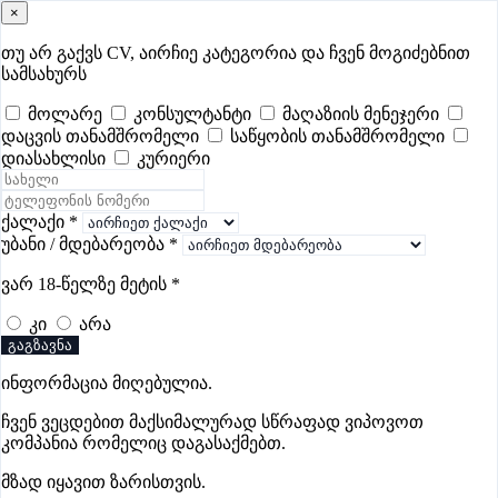
×
samushao
.ge
შესვლა
თუ არ გაქვს CV, აირჩიე კატეგორია და ჩვენ მოგიძებნით
სამსახურს
ყველა
- 586
Remote Worldwide
- 293
დღევანდელი
- 3
მოლარე
კონსულტანტი
მაღაზიის მენეჯერი
დაცვის თანამშრომელი
საწყობის თანამშრომელი
ფავორიტები
პოპულარული
- 400
შენთვის ამორჩეული
- 0
დიასახლისი
კურიერი
CV გარეშე მიგიღებენ
- 1
უმაღლესი ანაზღაურება
- 314
შენი CV ერგება
- —
ქალაქი
*
უბანი / მდებარეობა
*
დაცვის ვაკანსიები ზუგდიდში
ვარ 18-წელზე მეტის
*
კი
არა
ვაკანსიები არ მოიძებნა „დაცვის ვაკანსიები ზუგდიდში“-
გაგზავნა
ით, მაგრამ იხილეთ სხვა ვაკანსიები
ინფორმაცია მიღებულია.
ჩვენ ვეცდებით მაქსიმალურად სწრაფად ვიპოვოთ
კომპანია რომელიც დაგასაქმებთ.
გოუნეტი
მზად იყავით ზარისთვის.