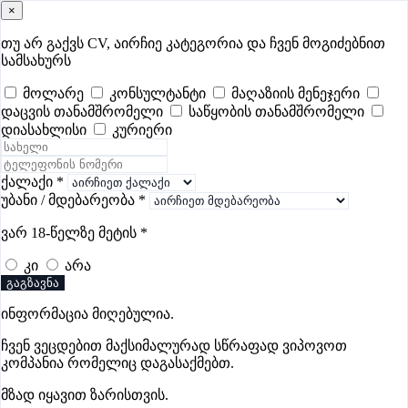
×
samushao
.ge
შესვლა
თუ არ გაქვს CV, აირჩიე კატეგორია და ჩვენ მოგიძებნით
სამსახურს
ყველა
- 415
Remote Worldwide
- 296
დღევანდელი
- 1
მოლარე
კონსულტანტი
მაღაზიის მენეჯერი
დაცვის თანამშრომელი
საწყობის თანამშრომელი
ფავორიტები
პოპულარული
- 400
შენთვის ამორჩეული
- 0
დიასახლისი
კურიერი
CV გარეშე მიგიღებენ
- 1
უმაღლესი ანაზღაურება
- 252
შენი CV ერგება
- —
ქალაქი
*
უბანი / მდებარეობა
*
დასუფთავების ვაკანსიები თელავში
ვარ 18-წელზე მეტის
*
კი
არა
ვაკანსიები არ მოიძებნა „დასუფთავების ვაკანსიები
გაგზავნა
თელავში“-ით, მაგრამ იხილეთ სხვა ვაკანსიები
ინფორმაცია მიღებულია.
ჩვენ ვეცდებით მაქსიმალურად სწრაფად ვიპოვოთ
კომპანია რომელიც დაგასაქმებთ.
გოუნეტი
მზად იყავით ზარისთვის.