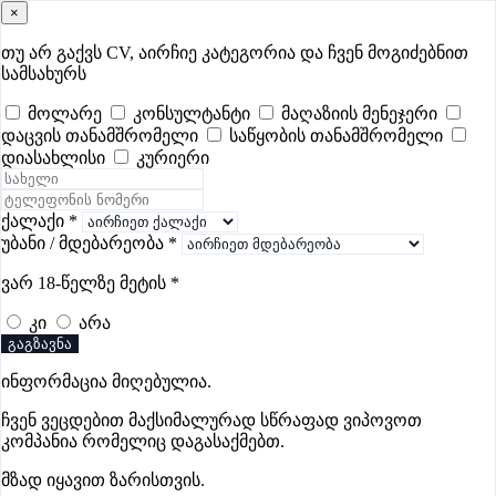
×
samushao
.ge
შესვლა
თუ არ გაქვს CV, აირჩიე კატეგორია და ჩვენ მოგიძებნით
სამსახურს
ყველა
- 379
Remote Worldwide
- 296
დღევანდელი
- 1
მოლარე
კონსულტანტი
მაღაზიის მენეჯერი
დაცვის თანამშრომელი
საწყობის თანამშრომელი
ფავორიტები
პოპულარული
- 379
შენთვის ამორჩეული
- 0
დიასახლისი
კურიერი
CV გარეშე მიგიღებენ
- 1
უმაღლესი ანაზღაურება
- 239
შენი CV ერგება
- —
ქალაქი
*
უბანი / მდებარეობა
*
ბუღალტრის ვაკანსიები ჭიათურაში
ვარ 18-წელზე მეტის
*
კი
არა
ვაკანსიები არ მოიძებნა „ბუღალტრის ვაკანსიები
გაგზავნა
ჭიათურაში“-ით, მაგრამ იხილეთ სხვა ვაკანსიები
ინფორმაცია მიღებულია.
ჩვენ ვეცდებით მაქსიმალურად სწრაფად ვიპოვოთ
კომპანია რომელიც დაგასაქმებთ.
გოუნეტი
მზად იყავით ზარისთვის.