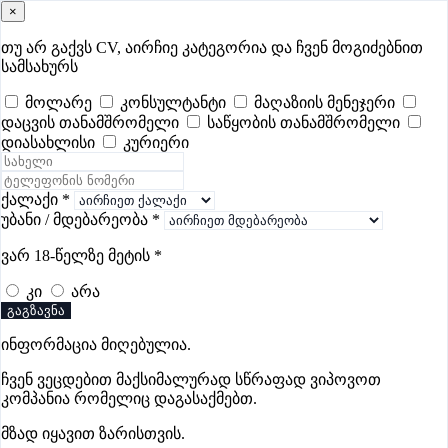
×
samushao
.ge
შესვლა
თუ არ გაქვს CV, აირჩიე კატეგორია და ჩვენ მოგიძებნით
სამსახურს
ყველა
- 415
Remote Worldwide
- 296
დღევანდელი
- 1
მოლარე
კონსულტანტი
მაღაზიის მენეჯერი
დაცვის თანამშრომელი
საწყობის თანამშრომელი
ფავორიტები
პოპულარული
- 400
შენთვის ამორჩეული
- 0
დიასახლისი
კურიერი
CV გარეშე მიგიღებენ
- 1
უმაღლესი ანაზღაურება
- 252
შენი CV ერგება
- —
ქალაქი
*
უბანი / მდებარეობა
*
აზარტულის ვაკანსიები მცხეთაში
ვარ 18-წელზე მეტის
*
კი
არა
ვაკანსიები არ მოიძებნა „აზარტულის ვაკანსიები
გაგზავნა
მცხეთაში“-ით, მაგრამ იხილეთ სხვა ვაკანსიები
ინფორმაცია მიღებულია.
ჩვენ ვეცდებით მაქსიმალურად სწრაფად ვიპოვოთ
კომპანია რომელიც დაგასაქმებთ.
გოუნეტი
მზად იყავით ზარისთვის.